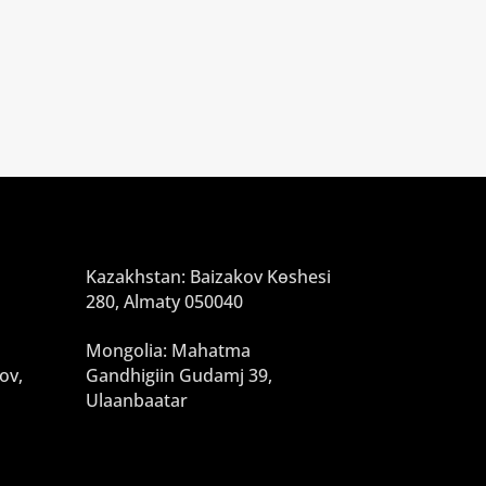
Kazakhstan: Baizakov Kөshesi
280, Almaty 050040
Mongolia: Mahatma
ov,
Gandhigiin Gudamj 39,
Ulaanbaatar