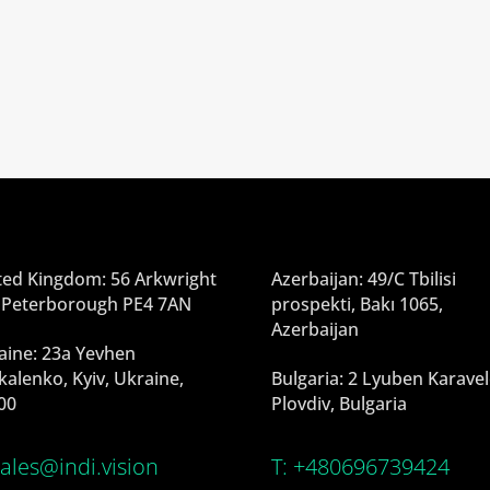
ted Kingdom: 56 Arkwright
Azerbaijan: 49/C Tbilisi
 Peterborough PE4 7AN
prospekti, Bakı 1065,
Azerbaijan
aine: 23a Yevhen
kalenko, Kyiv, Ukraine,
Bulgaria: 2 Lyuben Karavel
00
Plovdiv, Bulgaria
sales@indi.vision
T: +480696739424