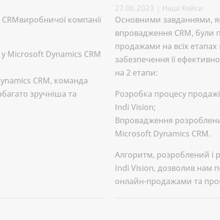
27.06.2023
|
Наші Кейси
ics CRMвиробничої компанії
Основними завданнями, як
впровадження CRM, були п
продажами на всіх етапах
4 у Microsoft Dynamics CRM
забезпечення її ефективно
на 2 етапи:​
Dynamics CRM, команда
абагато зручніша та
Розробка процесу продажі
Indi Vision;​
Впровадження розроблених
Microsoft Dynamics CRM.​
Алгоритм, розроблений і 
Indi Vision, дозволив нам
онлайн-продажами та прог