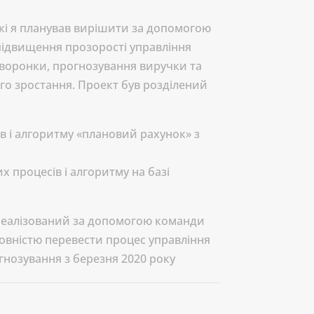
і я планував вирішити за допомогою
ідвищення прозорості управління
 воронки, прогнозування виручки та
го зростання. Проект був розділений
в і алгоритму «плановий рахунок» з
 процесів і алгоритму на базі
реалізований за допомогою команди
 повністю перевести процес управління
нозування з березня 2020 року